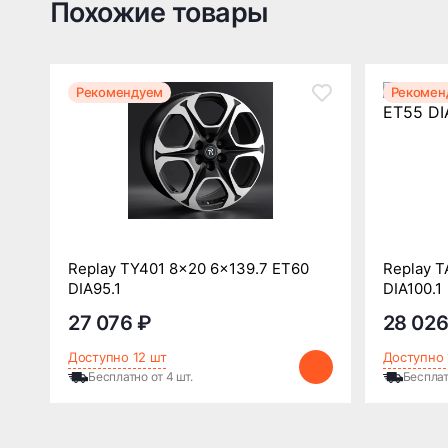
Похожие товары
Рекомендуем
Рекомен
Replay TY401 8x20 6x139.7 ET60
Replay T
DIA95.1
DIA100.1
27 076 ₽
28 026
Доступно 12 шт
Доступно 
Бесплатно от 4 шт.
Бесплат