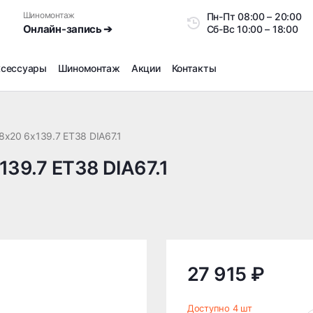
Шиномонтаж
Пн-Пт
08:00 – 20:0
Онлайн-запись ➔
Сб-Вс
10:00 – 18:00
ксессуары
Шиномонтаж
Акции
Контакты
Шиномонтаж
Продажа датчиков давления шин
8x20 6x139.7 ET38 DIA67.1
Ремонт шин
139.7 ET38 DIA67.1
Сезонное хранение
Правка дисков
Сезонная переобувка шин
Снятие секреток, проблемных болтов и гаек
Доп услуги на Шиномонтаже
Дошиповка, Ошиповка, Перешиповка зимней резины
27 915 ₽
Шумоизоляция покрышек
Подбор запчастей
Доступно 4 шт