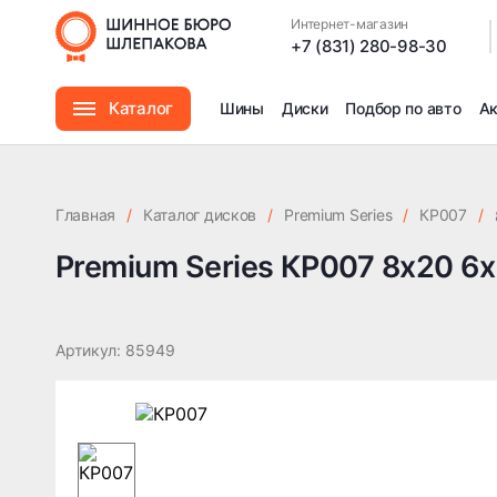
Premium Series КР007 8x20 6x139.7 ET38 DIA67.1
Интернет-магазин
|
+7 (831) 280-98-30
Каталог
Шины
Диски
Подбор по авто
А
Шины
Главная
/
Каталог дисков
/
Premium Series
/
КР007
/
Диски
Premium Series КР007 8x20 6x
Автомасла
Артикул: 85949
Аксессуары