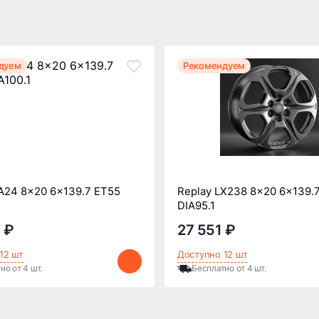
дуем
Рекомендуем
A24 8x20 6x139.7 ET55
Replay LX238 8x20 6x139.
DIA95.1
 ₽
27 551 ₽
12 шт
Доступно 12 шт
но от 4 шт.
Бесплатно от 4 шт.