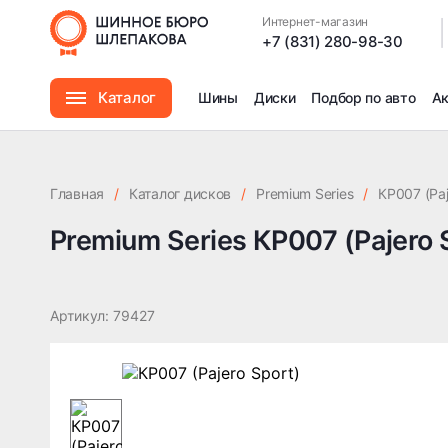
DIA67.1
Интернет-магазин
|
+7 (831) 280-98-30
Каталог
Шины
Диски
Подбор по авто
А
Шины
Главная
/
Каталог дисков
/
Premium Series
/
КР007 (Paj
Диски
Premium Series КР007 (Pajero 
Автомасла
Артикул: 79427
Аксессуары