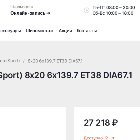
Шиномонтаж
Пн-Пт
08:00 – 20:0
Онлайн-запись ➔
Сб-Вс
10:00 – 18:00
ксессуары
Шиномонтаж
Акции
Контакты
Шиномонтаж
Продажа датчиков давления шин
ero Sport)
/
8x20 6x139.7 ET38 DIA67.1
Ремонт шин
Sport) 8x20 6x139.7 ET38 DIA67.1
Сезонное хранение
Правка дисков
Сезонная переобувка шин
Снятие секреток, проблемных болтов и гаек
Доп услуги на Шиномонтаже
Дошиповка, Ошиповка, Перешиповка зимней резины
27 218 ₽
Шумоизоляция покрышек
Подбор запчастей
Доступно 12 шт