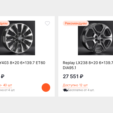
дуем
Рекомендуем
Y403 8x20 6x139.7 ET60
Replay LX238 8x20 6x139.
DIA95.1
 ₽
27 551 ₽
> 40 шт
Доступно 12 шт
но от 4 шт.
Бесплатно от 4 шт.