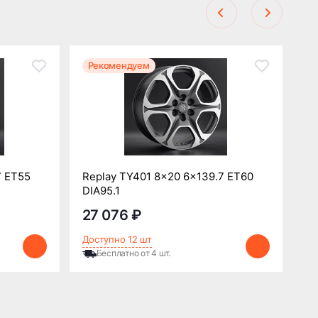
Рекомендуем
Р
7 ET55
Replay TY401 8x20 6x139.7 ET60
Re
DIA95.1
DI
27 076 ₽
2
Доступно 12 шт
До
Бесплатно от 4 шт.