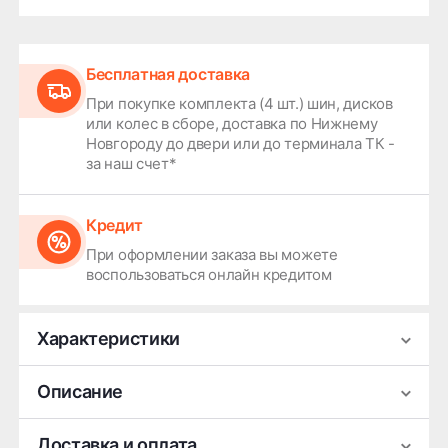
Бесплатная доставка
При покупке комплекта (4 шт.) шин, дисков
или колес в сборе, доставка по Нижнему
Новгороду до двери или до терминала ТК -
за наш счет*
Кредит
При оформлении заказа вы можете
воспользоваться онлайн кредитом
Характеристики
Производитель
LS
Описание
Ширина
6
Легковой колесный диск серии LS 816 от
Доставка и оплата
Диаметр
14