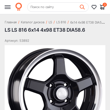
8 852 ₽
DIA58.6
0
+7 (831) 261-35-35
Поиск по сайту
Шиномонтаж
6
x14 4x98 ET38 DIA58.6
/
/
/
/
Главная
Каталог дисков
LS
LS 816
LS LS 816 6x14 4x98 ET38 DIA58.6
Артикул: 53892