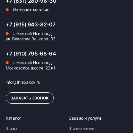
+7 (831) 280-98-30
Интернет-магазин
Оплата заказа
+7 (915) 943-82-07
Возможна картой, наличными при получении,
г. Нижний Новгород
также доступно оформление кредита и
ул. Бекетова 3а, корп. 33
формирование счёта для Юр.Лица
ПОДРОБНЕЕ ОБ ОПЛАТЕ
+7 (910) 795-68-64
г. Нижний Новгород
Московское шоссе, 22 к1
info@shlepakov.ru
ЗАКАЗАТЬ ЗВОНОК
Каталог
Сервис и услуги
Шины
Шиномонтаж