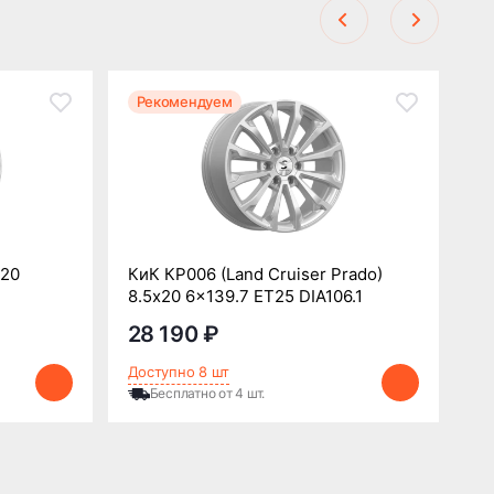
Рекомендуем
Р
x20
КиК КР006 (Land Cruiser Prado)
Re
8.5x20 6x139.7 ET25 DIA106.1
DI
28 190 ₽
2
Доступно 8 шт
До
Бесплатно от 4 шт.