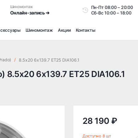
Шиномонтаж
Пн-Пт
08:00 – 20:0
Онлайн-запись ➔
Сб-Вс
10:00 – 18:00
ксессуары
Шиномонтаж
Акции
Контакты
Шиномонтаж
Продажа датчиков давления шин
Prado)
/
8.5x20 6x139.7 ET25 DIA106.1
Ремонт шин
) 8.5x20 6x139.7 ET25 DIA106.1
Сезонное хранение
Правка дисков
Сезонная переобувка шин
Снятие секреток, проблемных болтов и гаек
Доп услуги на Шиномонтаже
Дошиповка, Ошиповка, Перешиповка зимней резины
28 190 ₽
Шумоизоляция покрышек
Подбор запчастей
Доступно 8 шт