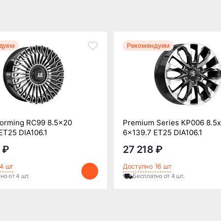
дуем
Рекомендуем
orming RC99 8.5x20
Premium Series КР006 8.5
ET25 DIA106.1
6x139.7 ET25 DIA106.1
 ₽
27 218 ₽
4 шт
Доступно 16 шт
но от 4 шт.
Бесплатно от 4 шт.