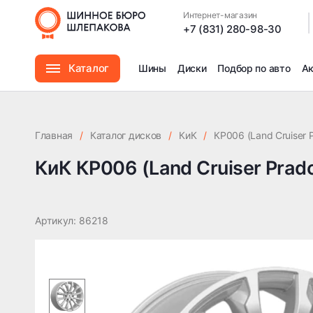
DIA106.1
Интернет-магазин
|
+7 (831) 280-98-30
Каталог
Шины
Диски
Подбор по авто
А
Шины
Главная
/
Каталог дисков
/
КиК
/
КР006 (Land Cruiser 
Диски
КиК КР006 (Land Cruiser Prado
Автомасла
Артикул: 86218
Аксессуары