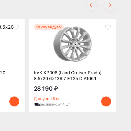
Рекомендуем
Р
x20
КиК КР006 (Land Cruiser Prado)
Re
8.5x20 6x139.7 ET25 DIA106.1
DI
28 190 ₽
2
Доступно 8 шт
До
Бесплатно от 4 шт.