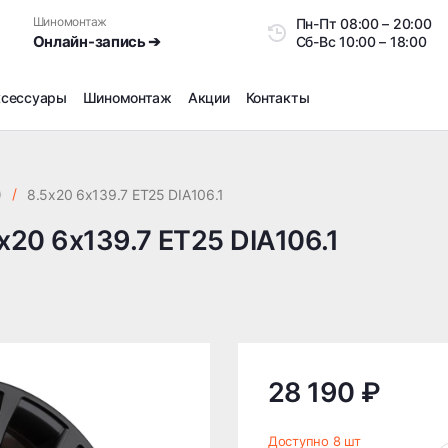
Шиномонтаж
Пн-Пт
08:00 – 20:0
Онлайн-запись ➔
Сб-Вс
10:00 – 18:00
ксессуары
Шиномонтаж
Акции
Контакты
Шиномонтаж
Продажа датчиков давления шин
)
/
8.5x20 6x139.7 ET25 DIA106.1
Ремонт шин
20 6x139.7 ET25 DIA106.1
Сезонное хранение
Правка дисков
Сезонная переобувка шин
Снятие секреток, проблемных болтов и гаек
Доп услуги на Шиномонтаже
Дошиповка, Ошиповка, Перешиповка зимней резины
28 190 ₽
Шумоизоляция покрышек
Подбор запчастей
Доступно 8 шт