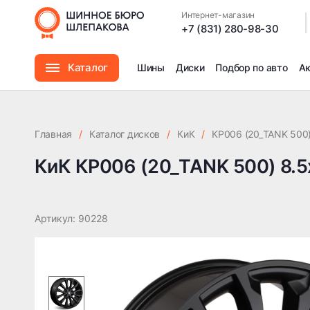
КиК КР006 (20_TANK 500) 8.5x20 6x139.7 ET25 DIA106.1
Интернет-магазин
|
+7 (831) 280-98-30
Каталог
Шины
Диски
Подбор по авто
А
Шины
Главная
/
Каталог дисков
/
КиК
/
КР006 (20_TANK 500
Диски
КиК КР006 (20_TANK 500) 8.5x
Автомасла
Артикул: 90228
Аксессуары