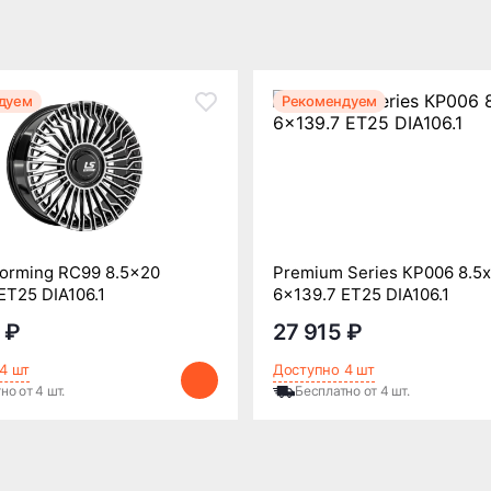
дуем
Рекомендуем
orming RC99 8.5x20
Premium Series КР006 8.5
ET25 DIA106.1
6x139.7 ET25 DIA106.1
 ₽
27 915 ₽
4 шт
Доступно 4 шт
но от 4 шт.
Бесплатно от 4 шт.