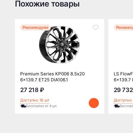
Похожие товары
Рекомендуем
Рекомен
Premium Series КР006 8.5x20
LS FlowF
6x139.7 ET25 DIA106.1
6x139.7 
27 218 ₽
29 732
Доступно 16 шт
Доступно 
Бесплатно от 4 шт.
Бесплат