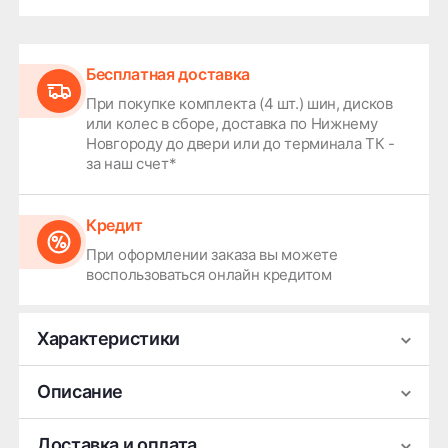
Бесплатная доставка
При покупке комплекта (4 шт.) шин, дисков
или колес в сборе, доставка по Нижнему
Новгороду до двери или до терминала ТК -
за наш счет*
Кредит
При оформлении заказа вы можете
воспользоваться онлайн кредитом
Характеристики
Производитель
КиК
Описание
Ширина
7.5
Легковой литой колесный диск КиК Галего
Доставка и оплата
Диаметр
19