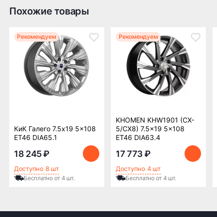
Похожие товары
Доставка по России транспортными компаниями:
Мы отправляем заказы по всей России всеми
Рекомендуем
Рекомендуем
транспортными компаниями (ПЭК, Деловые
Линии, ЖелДорЭкспедиция, Кит,
Автотрейдинг, Ратэк, Энергия и др.)
Бесплатно
500 ₽
Доставка комплекта
Доставка шин или
KHOMEN KHW1901 (CX-
(4 шт) шин или
дисков менее 4 шт
КиК Галего 7.5x19 5x108
5/CX8) 7.5x19 5x108
дисков до терминала
до терминала
ET46 DIA65.1
ET46 DIA63.4
транспортной
транспортной
компании в Нижнем
компании в Нижнем
18 245 ₽
17 773 ₽
Новгороде —
Новгороде
Доступно 8 шт
Доступно 4 шт
бесплатная
Бесплатно от 4 шт.
Бесплатно от 4 шт.
ПОДРОБНЕЕ ОБ ДОСТАВКЕ