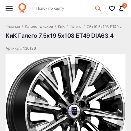
18 872 ₽
DIA63.4
0
+7 (831) 261-35-35
Поиск по сайту
Шиномонтаж
7
.5x19 5x108 ET49 DIA63.4
/
/
/
/
Главная
Каталог дисков
КиК
Галего
КиК Галего 7.5x19 5x108 ET49 DIA63.4
Артикул: 130126