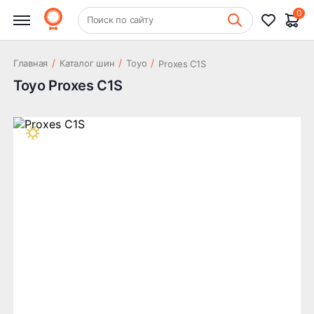
0
+7 (831) 261-35-35
Поиск по сайту
Шиномонтаж
/
/
/
Главная
Каталог шин
Toyo
Proxes C1S
Toyo Proxes C1S