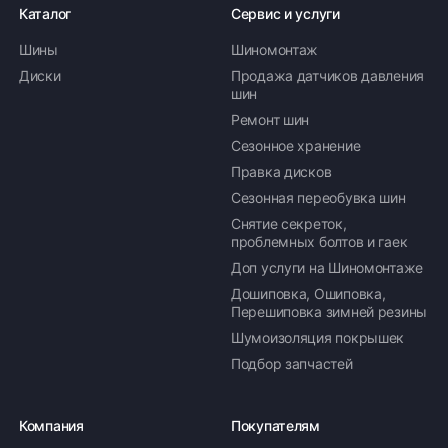
Каталог
Сервис и услуги
Шины
Шиномонтаж
Диски
Продажа датчиков давления
шин
Ремонт шин
Сезонное хранение
Правка дисков
Сезонная переобувка шин
Снятие секреток,
проблемных болтов и гаек
Доп услуги на Шиномонтаже
Дошиповка, Ошиповка,
Перешиповка зимней резины
Шумоизоляция покрышек
Подбор запчастей
Компания
Покупателям