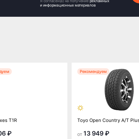
Я согласен(а) на получение
рекламных
и информационных материалов
дуем
Рекомендуем
xes T1R
Toyo Open Country A/T Plu
06 ₽
13 949 ₽
от