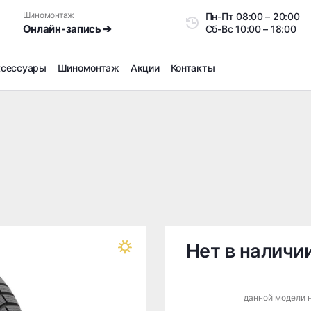
Шиномонтаж
Пн-Пт
08:00 – 20:0
Онлайн-запись ➔
Сб-Вс
10:00 – 18:00
ксессуары
Шиномонтаж
Акции
Контакты
Шиномонтаж
Продажа датчиков давления шин
Ремонт шин
Сезонное хранение
Правка дисков
Сезонная переобувка шин
Снятие секреток, проблемных болтов и гаек
Доп услуги на Шиномонтаже
Нет в наличи
Дошиповка, Ошиповка, Перешиповка зимней резины
Шумоизоляция покрышек
данной модели н
Подбор запчастей