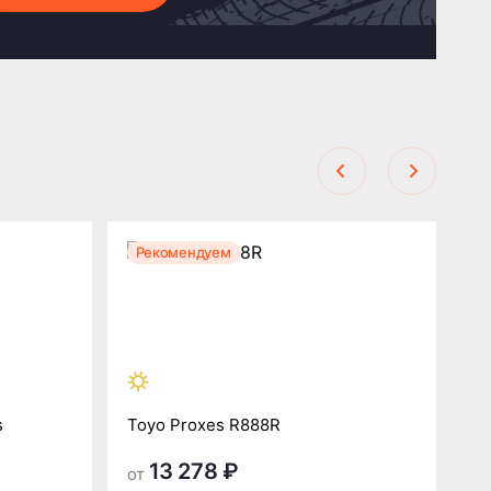
Рекомендуем
Р
s
Toyo Proxes R888R
To
13 278 ₽
от
от