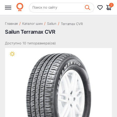
0
+7 (831) 261-35-35
Поиск по сайту
Шиномонтаж
/
/
/
Главная
Каталог шин
Sailun
Terramax CVR
Sailun Terramax CVR
Доступно 10 типоразмера(ов)