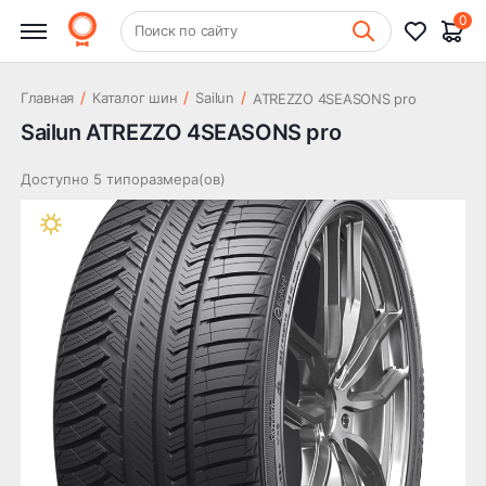
0
+7 (831) 261-35-35
Поиск по сайту
Шиномонтаж
/
/
/
Главная
Каталог шин
Sailun
ATREZZO 4SEASONS pro
Sailun ATREZZO 4SEASONS pro
Доступно 5 типоразмера(ов)