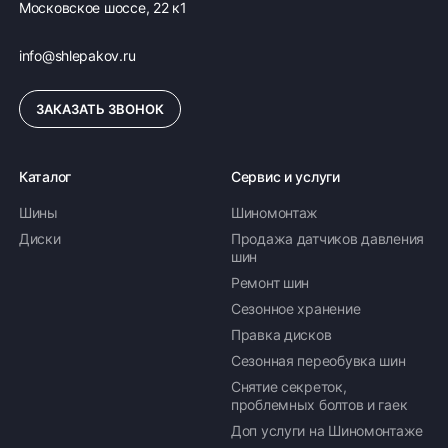
Московское шоссе, 22 к1
температурах воздуха.
info@shlepakov.ru
Год выпуска модели и страна производитель
Разработка и производство данной модели шины
ЗАКАЗАТЬ ЗВОНОК
осуществляется компанией Sailun Group с 2020
года. Производство сосредоточено в Южной
Корее, где используются передовые технологии и
Каталог
Сервис и услуги
строгий контроль качества всех этапов
изготовления продукции.
Шины
Шиномонтаж
Заключение
Диски
Продажа датчиков давления
шин
Автомобильная шина Sailun ATREZZO 4SEASONS
Ремонт шин
PRO сочетает в себе современные технические
Сезонное хранение
решения и надежность европейского уровня,
Правка дисков
предлагая водителю комфорт, безопасность и
уверенность в управлении автомобилем
Сезонная переобувка шин
независимо от условий дорожного покрытия.
Снятие секреток,
проблемных болтов и гаек
Доп услуги на Шиномонтаже