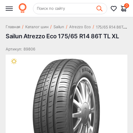
3 029 ₽
TL XL
0
+7 (831) 261-35-35
Поиск по сайту
Шиномонтаж
1
75/65 R14 86T TL XL
/
/
/
/
Главная
Каталог шин
Sailun
Atrezzo Eco
Sailun Atrezzo Eco 175/65 R14 86T TL XL
Артикул: 89806