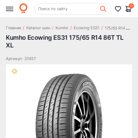
4 640 ₽
86T TL XL
0
+7 (831) 261-35-35
Поиск по сайту
Шиномонтаж
1
75/65 R14 86T TL XL
/
/
/
/
Главная
Каталог шин
Kumho
Ecowing ES31
Kumho Ecowing ES31 175/65 R14 86T TL
XL
Артикул: 37457