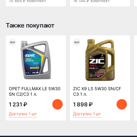
15 464 ₽ комплект
16 144 ₽ комплект
ПОДРОБНЕЕ ОБ ДОСТАВКЕ
Также покупают
Оплата заказа
Возможна картой, наличными при получении,
также доступно оформление кредита и
формирование счёта для Юр.Лица
ПОДРОБНЕЕ ОБ ОПЛАТЕ
OPET FULLMAX LE 5W30
ZIC X9 LS 5W30 SN/CF
SN C2/C3 1 л.
C3 1 л.
1 231 ₽
1 898 ₽
Доступно 1 шт
Доступно 1 шт