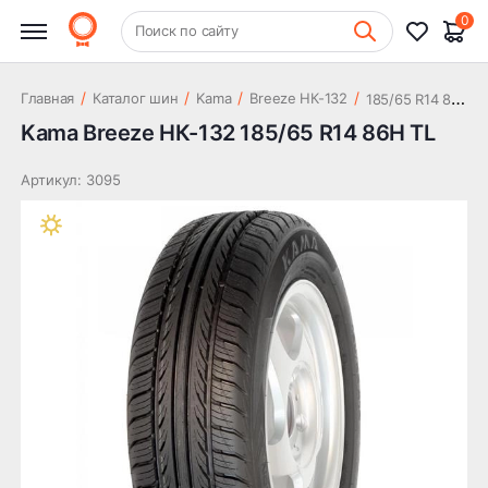
2 985 ₽
86H TL
0
+7 (831) 261-35-35
Поиск по сайту
Шиномонтаж
1
85/65 R14 86H TL
/
/
/
/
Главная
Каталог шин
Kama
Breeze НК-132
Kama Breeze НК-132 185/65 R14 86H TL
Артикул: 3095