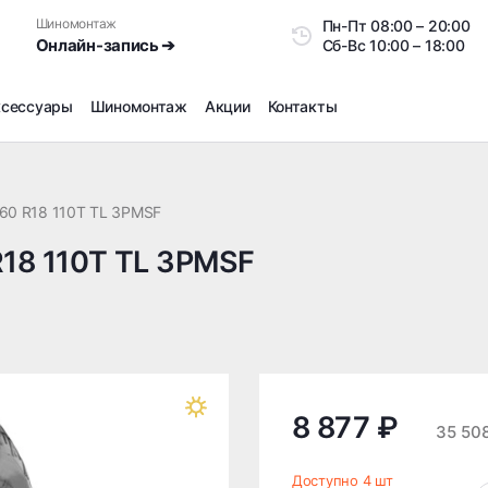
Шиномонтаж
Пн-Пт
08:00 – 20:0
Онлайн-запись ➔
Сб-Вс
10:00 – 18:00
ксессуары
Шиномонтаж
Акции
Контакты
Шиномонтаж
Продажа датчиков давления шин
60 R18 110T TL 3PMSF
Ремонт шин
R18 110T TL 3PMSF
Сезонное хранение
Правка дисков
Сезонная переобувка шин
Снятие секреток, проблемных болтов и гаек
Доп услуги на Шиномонтаже
Дошиповка, Ошиповка, Перешиповка зимней резины
8 877 ₽
35 50
Шумоизоляция покрышек
Подбор запчастей
Доступно 4 шт