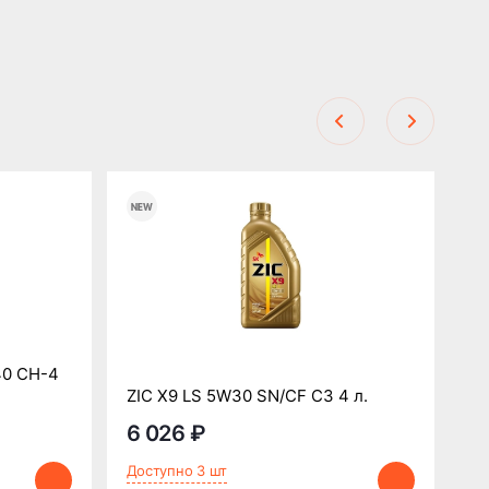
40 CH-4
OP
ZIC X9 LS 5W30 SN/CF C3 4 л.
4 
6 026 ₽
4
Доступно 3 шт
До