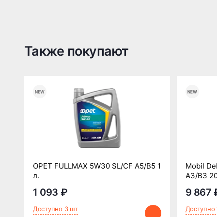
Также покупают
OPET FULLMAX 5W30 SL/CF A5/B5 1
Mobil De
л.
A3/B3 20
1 093 ₽
9 867 
Доступно 3 шт
Доступно 