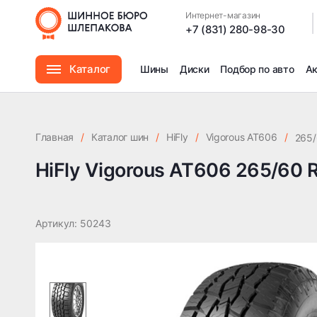
HiFly Vigorous AT606 265/60 R18 110T TL 3PMSF
Интернет-магазин
|
+7 (831) 280-98-30
Каталог
Шины
Диски
Подбор по авто
А
Шины
Главная
/
Каталог шин
/
HiFly
/
Vigorous AT606
/
265/
Диски
HiFly Vigorous AT606 265/60 
Автомасла
Артикул: 50243
Аксессуары