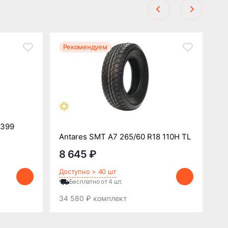
Рекомендуем
Р
L399
Antares SMT A7 265/60 R18 110H TL
Tr
8 645 ₽
9
Доступно > 40 шт
До
Бесплатно от 4 шт.
34 580 ₽ комплект
38