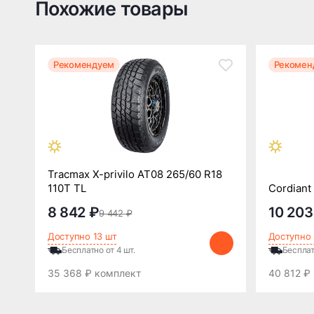
Похожие товары
Рекомендуем
Рекомен
Tracmax X-privilo AT08 265/60 R18
110T TL
Cordiant
8 842 ₽
10 203
9 442 ₽
Доступно 13 шт
Доступно 
Бесплатно от 4 шт.
Бесплат
35 368 ₽ комплект
40 812 ₽