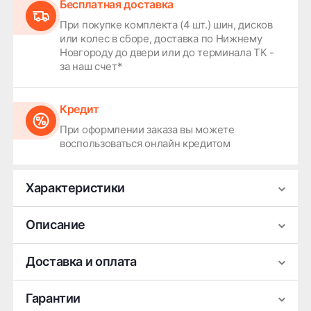
Бесплатная доставка
При покупке комплекта (4 шт.) шин, дисков
или колес в сборе, доставка по Нижнему
Новгороду до двери или до терминала ТК -
за наш счет*
Кредит
При оформлении заказа вы можете
воспользоваться онлайн кредитом
Характеристики
Производитель
Cordiant
Описание
Сезонность
Зимняя
Типоразмер шин Cordiant Snow Cross 2 (Зима,
Доставка и оплата
Ширина
175
шипованные) подходит для следующих трёх
Высота
65
популярных моделей автомобилей среднего
Гарантии
Диаметр
14
класса российского производства и иномарок: