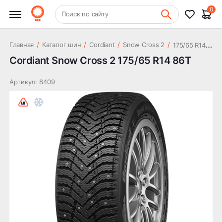
4 742 ₽
86T
0
+7 (831) 261-35-35
Поиск по сайту
Шиномонтаж
1
75/65 R14 86T
/
/
/
/
Главная
Каталог шин
Cordiant
Snow Cross 2
Cordiant Snow Cross 2 175/65 R14 86T
Артикул: 8409