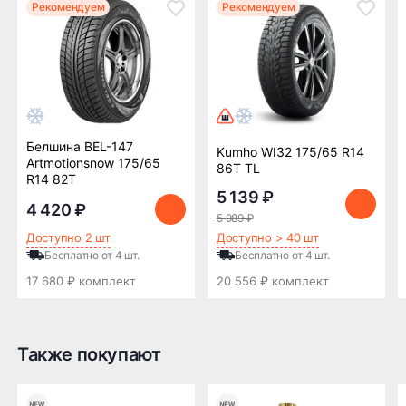
Мы отправляем заказы по всей России всеми
Рекомендуем
Рекомендуем
транспортными компаниями (ПЭК, Деловые
Линии, ЖелДорЭкспедиция, Кит,
Автотрейдинг, Ратэк, Энергия и др.)
Бесплатно
500 ₽
Белшина BEL-147
Доставка комплекта
Доставка шин или
Kumho WI32 175/65 R14
Artmotionsnow 175/65
(4 шт) шин или
дисков менее 4 шт
86T TL
R14 82T
дисков до терминала
до терминала
5 139 ₽
транспортной
транспортной
4 420 ₽
компании в Нижнем
компании в Нижнем
5 989 ₽
Новгороде —
Новгороде
Доступно 2 шт
Доступно > 40 шт
бесплатная
Бесплатно от 4 шт.
Бесплатно от 4 шт.
17 680 ₽ комплект
20 556 ₽ комплект
ПОДРОБНЕЕ ОБ ДОСТАВКЕ
Также покупают
Оплата заказа