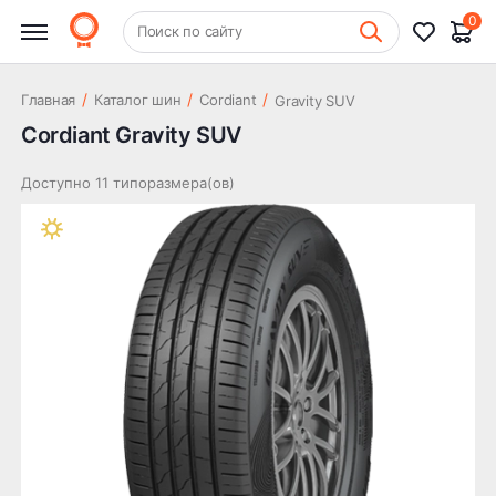
0
+7 (831) 261-35-35
Поиск по сайту
Шиномонтаж
/
/
/
Главная
Каталог шин
Cordiant
Gravity SUV
Cordiant Gravity SUV
Доступно 11 типоразмера(ов)