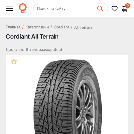
0
+7 (831) 261-35-35
Поиск по сайту
Шиномонтаж
/
/
/
Главная
Каталог шин
Cordiant
All Terrain
Cordiant All Terrain
Доступно 8 типоразмера(ов)