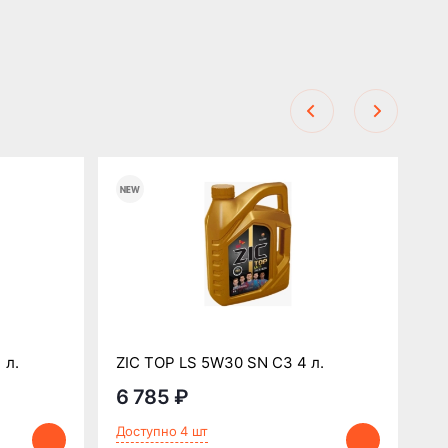
OP
 л.
ZIC TOP LS 5W30 SN C3 4 л.
4 
6 785 ₽
4
Доступно 4 шт
До