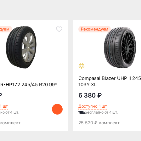
дуем
Рекомендуем
Compasal Blazer UHP II 24
MR-HP172 245/45 R20 99Y
103Y XL
₽
6 380 ₽
1 шт
Доступно 1 шт
но от 4 шт.
Бесплатно от 4 шт.
 комплект
25 520 ₽ комплект