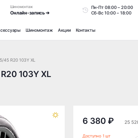
Шиномонтаж
Пн-Пт
08:00 – 20:0
Онлайн-запись ➔
Сб-Вс
10:00 – 18:00
ксессуары
Шиномонтаж
Акции
Контакты
Шиномонтаж
Продажа датчиков давления шин
5/45 R20 103Y XL
Ремонт шин
5 R20 103Y XL
Сезонное хранение
Правка дисков
Сезонная переобувка шин
Снятие секреток, проблемных болтов и гаек
Доп услуги на Шиномонтаже
Дошиповка, Ошиповка, Перешиповка зимней резины
6 380 ₽
25 52
Шумоизоляция покрышек
Подбор запчастей
Доступно 1 шт