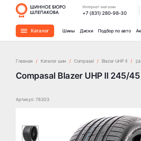
Compasal Blazer UHP II 245/45 R20 103Y XL
Интернет-магазин
|
+7 (831) 280-98-30
Каталог
Шины
Диски
Подбор по авто
А
Шины
Главная
/
Каталог шин
/
Compasal
/
Blazer UHP II
/
24
Диски
Compasal Blazer UHP II 245/4
Автомасла
Артикул: 78303
Аксессуары