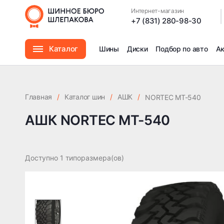
Интернет-магазин
|
+7 (831) 280-98-30
Каталог
Шины
Диски
Подбор по авто
А
Шины
Главная
/
Каталог шин
/
АШК
/
NORTEC MT-540
Диски
АШК NORTEC MT-540
Автомасла
Доступно 1 типоразмера(ов)
Аксессуары