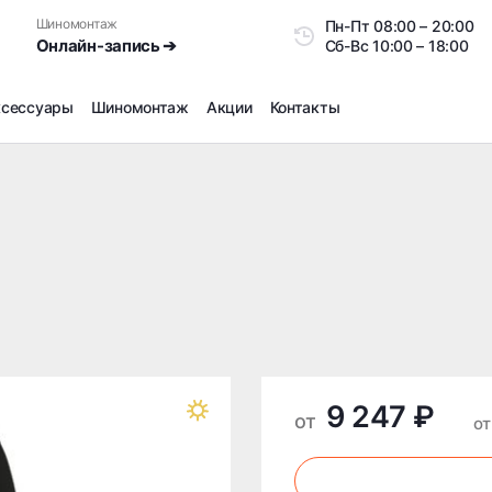
Шиномонтаж
Пн-Пт
08:00 – 20:0
Онлайн-запись ➔
Сб-Вс
10:00 – 18:00
ксессуары
Шиномонтаж
Акции
Контакты
Шиномонтаж
Продажа датчиков давления шин
Ремонт шин
Сезонное хранение
Правка дисков
Сезонная переобувка шин
Снятие секреток, проблемных болтов и гаек
Доп услуги на Шиномонтаже
9 247 ₽
Дошиповка, Ошиповка, Перешиповка зимней резины
от
от
Шумоизоляция покрышек
Подбор запчастей