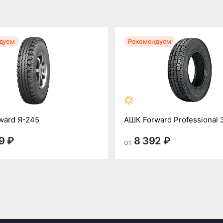
дуем
Рекомендуем
ward Я-245
АШК Forward Professional 
9 ₽
8 392 ₽
от