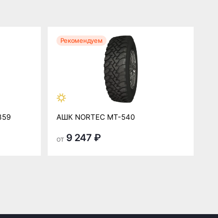
Рекомендуем
359
АШК NORTEC MT-540
9 247 ₽
от