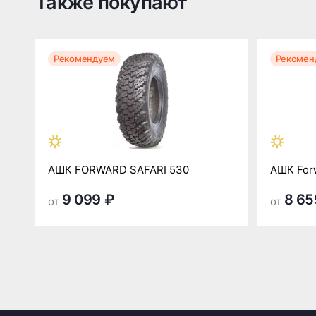
Также покупают
Рекомендуем
Рекомен
АШК FORWARD SAFARI 530
АШК For
9 099 ₽
8 65
от
от