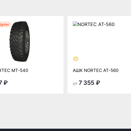
дуем
RTEC MT-540
АШК NORTEC AT-560
7 ₽
7 355 ₽
от