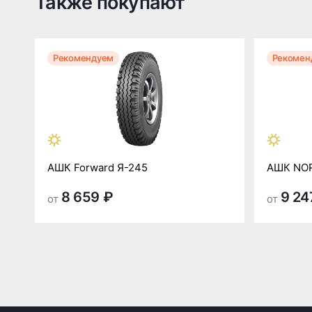
Также покупают
Рекомендуем
Рекомен
АШК Forward Я-245
АШК NO
8 659 ₽
9 24
от
от