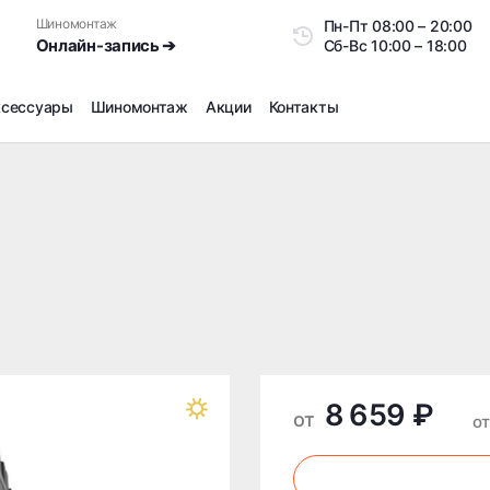
Шиномонтаж
Пн-Пт
08:00 – 20:0
Онлайн-запись ➔
Сб-Вс
10:00 – 18:00
ксессуары
Шиномонтаж
Акции
Контакты
Шиномонтаж
Продажа датчиков давления шин
Ремонт шин
Сезонное хранение
Правка дисков
Сезонная переобувка шин
Снятие секреток, проблемных болтов и гаек
Доп услуги на Шиномонтаже
8 659 ₽
Дошиповка, Ошиповка, Перешиповка зимней резины
от
о
Шумоизоляция покрышек
Подбор запчастей