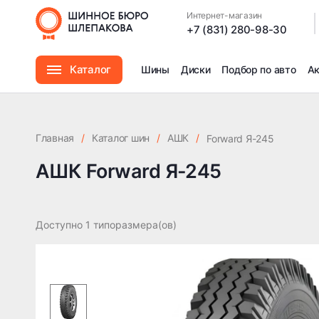
Интернет-магазин
|
+7 (831) 280-98-30
Каталог
Шины
Диски
Подбор по авто
А
Шины
Главная
/
Каталог шин
/
АШК
/
Forward Я-245
Диски
АШК Forward Я-245
Автомасла
Доступно 1 типоразмера(ов)
Аксессуары