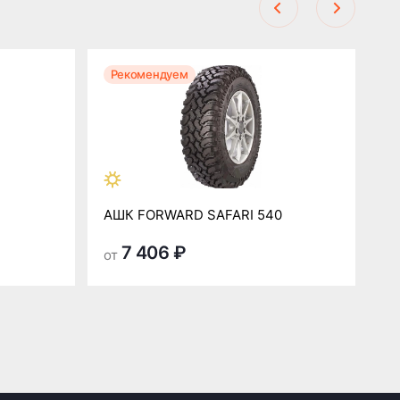
Рекомендуем
Р
АШК FORWARD SAFARI 540
А
7 406 ₽
от
от