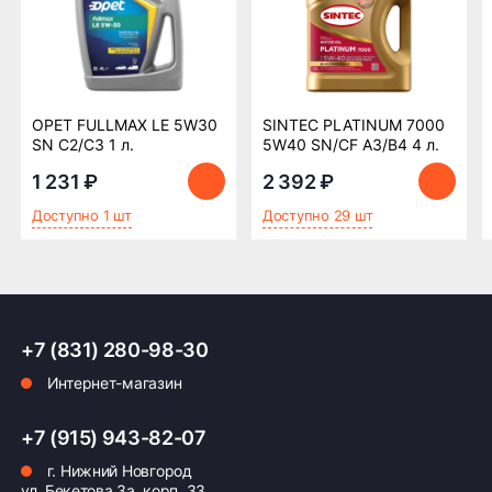
Возможна картой, наличными при получении,
также доступно оформление кредита и
формирование счёта для Юр.Лица
ПОДРОБНЕЕ ОБ ОПЛАТЕ
OPET FULLMAX LE 5W30
SINTEC PLATINUM 7000
SN C2/C3 1 л.
5W40 SN/CF A3/B4 4 л.
1 231 ₽
2 392 ₽
Доступно 1 шт
Доступно 29 шт
+7 (831) 280-98-30
Интернет-магазин
+7 (915) 943-82-07
г. Нижний Новгород
ул. Бекетова 3а, корп. 33