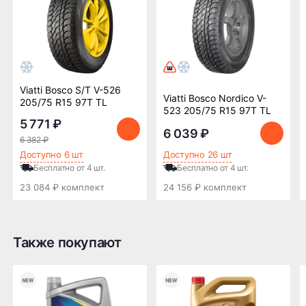
Линии, ЖелДорЭкспедиция, Кит,
Автотрейдинг, Ратэк, Энергия и др.)
Бесплатно
500 ₽
Viatti Bosco S/T V-526
Доставка комплекта
Доставка шин или
Viatti Bosco Nordico V-
205/75 R15 97T TL
(4 шт) шин или
дисков менее 4 шт
523 205/75 R15 97T TL
дисков до терминала
до терминала
5 771 ₽
транспортной
транспортной
6 039 ₽
6 382 ₽
компании в Нижнем
компании в Нижнем
Доступно 6 шт
Доступно 26 шт
Новгороде —
Новгороде
Бесплатно от 4 шт.
Бесплатно от 4 шт.
бесплатная
23 084 ₽ комплект
24 156 ₽ комплект
ПОДРОБНЕЕ ОБ ДОСТАВКЕ
Также покупают
Оплата заказа