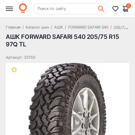
6 720 ₽
205/75 R15 97Q TL
0
+7 (831) 261-35-35
Поиск по сайту
Шиномонтаж
2
05/75 R15 97Q TL
/
/
/
/
Главная
Каталог шин
АШК
FORWARD SAFARI 540
АШК FORWARD SAFARI 540 205/75 R15
97Q TL
Артикул: 33150