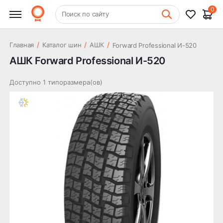
0
+7 (831) 261-35-35
Поиск по сайту
Шиномонтаж
/
/
/
Главная
Каталог шин
АШК
Forward Professional И-520
АШК Forward Professional И-520
Доступно 1 типоразмера(ов)