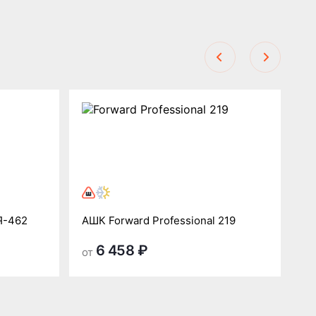
Р
Я-462
АШК Forward Professional 219
АШ
6 458 ₽
от
от