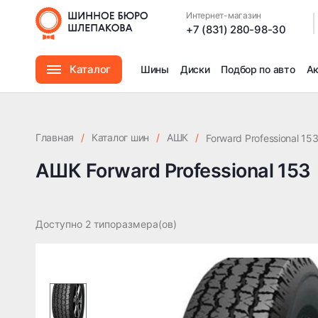
Интернет-магазин
|
+7 (831) 280-98-30
Каталог
Шины
Диски
Подбор по авто
А
Шины
Главная
/
Каталог шин
/
АШК
/
Forward Professional 15
Диски
АШК Forward Professional 153
Автомасла
Доступно 2 типоразмера(ов)
Аксессуары