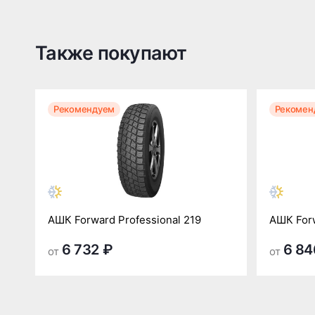
Также покупают
Рекомендуем
Рекомен
АШК Forward Professional 219
АШК Forw
6 732 ₽
6 84
от
от