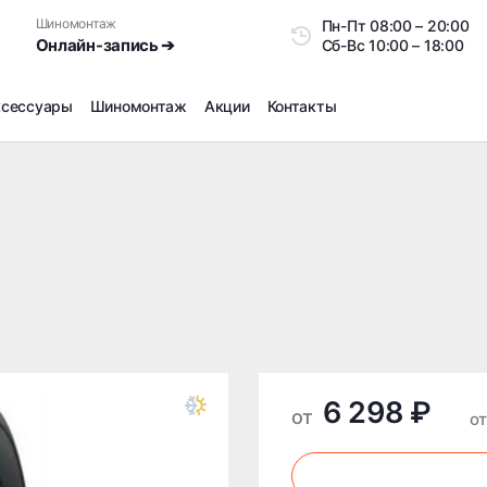
Шиномонтаж
Пн-Пт
08:00 – 20:0
Онлайн-запись ➔
Сб-Вс
10:00 – 18:00
ксессуары
Шиномонтаж
Акции
Контакты
Шиномонтаж
Продажа датчиков давления шин
3
Ремонт шин
Сезонное хранение
Правка дисков
Сезонная переобувка шин
Снятие секреток, проблемных болтов и гаек
Доп услуги на Шиномонтаже
6 298 ₽
Дошиповка, Ошиповка, Перешиповка зимней резины
от
от
Шумоизоляция покрышек
Подбор запчастей