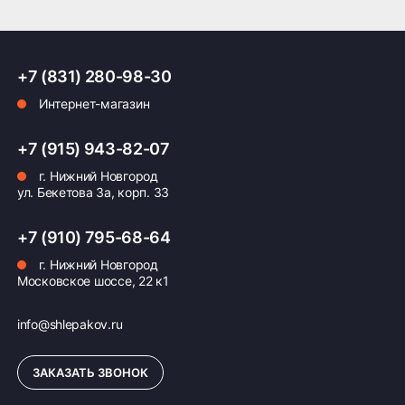
Производством шин занимается корейская
компания Kumho Tire, известная своими
ПОДРОБНЕЕ ОБ ДОСТАВКЕ
передовыми технологиями и качеством
продукции.
+7 (831) 280-98-30
Интернет-магазин
Оплата заказа
+7 (915) 943-82-07
Возможна картой, наличными при получении,
г. Нижний Новгород
также доступно оформление кредита и
ул. Бекетова 3а, корп. 33
формирование счёта для Юр.Лица
+7 (910) 795-68-64
ПОДРОБНЕЕ ОБ ОПЛАТЕ
г. Нижний Новгород
Московское шоссе, 22 к1
info@shlepakov.ru
ЗАКАЗАТЬ ЗВОНОК