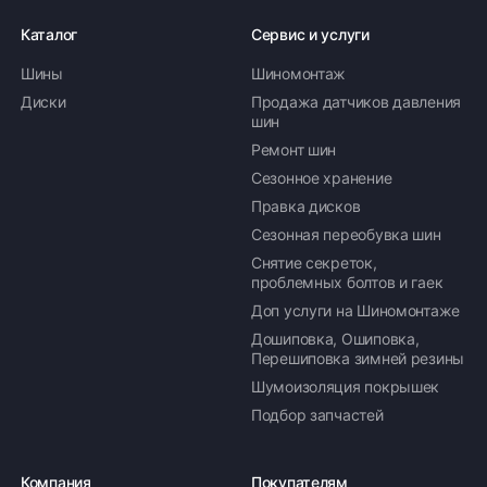
Каталог
Сервис и услуги
Шины
Шиномонтаж
Диски
Продажа датчиков давления
шин
Ремонт шин
Сезонное хранение
Правка дисков
Сезонная переобувка шин
Снятие секреток,
проблемных болтов и гаек
Доп услуги на Шиномонтаже
Дошиповка, Ошиповка,
Перешиповка зимней резины
Шумоизоляция покрышек
Подбор запчастей
Компания
Покупателям