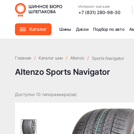
Интернет-магазин
|
+7 (831) 280-98-30
Каталог
Шины
Диски
Подбор по авто
А
Шины
Главная
/
Каталог шин
/
Altenzo
/
Sports Navigator
Диски
Altenzo Sports Navigator
Автомасла
Доступно 10 типоразмера(ов)
Аксессуары