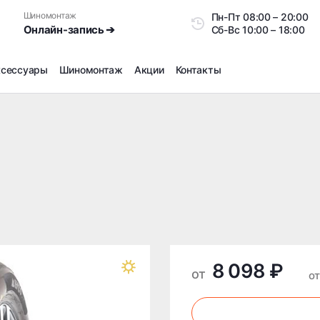
Шиномонтаж
Пн-Пт
08:00 – 20:0
Онлайн-запись ➔
Сб-Вс
10:00 – 18:00
ксессуары
Шиномонтаж
Акции
Контакты
Шиномонтаж
Продажа датчиков давления шин
Ремонт шин
Сезонное хранение
Правка дисков
Сезонная переобувка шин
Снятие секреток, проблемных болтов и гаек
Доп услуги на Шиномонтаже
8 098 ₽
Дошиповка, Ошиповка, Перешиповка зимней резины
от
от
Шумоизоляция покрышек
Подбор запчастей