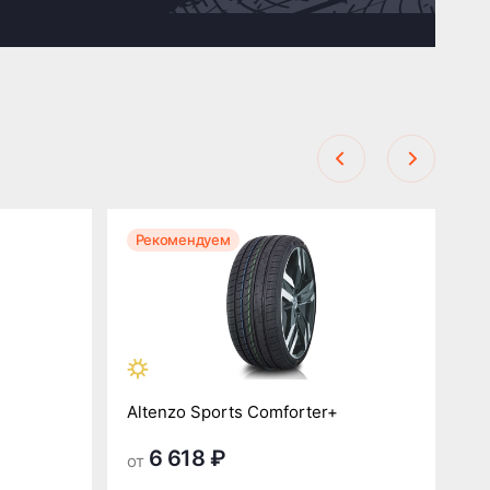
Рекомендуем
Р
Altenzo Sports Comforter+
Al
6 618 ₽
от
от