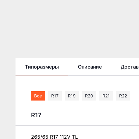
Типоразмеры
Описание
Достав
Все
R17
R19
R20
R21
R22
R17
265/65 R17 112V TL