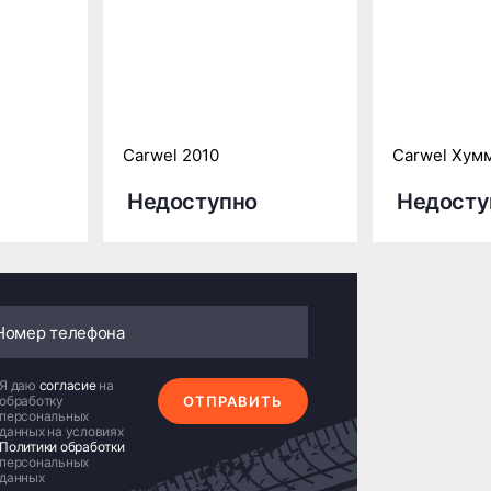
Carwel 2010
Carwel Хум
Недоступно
Недосту
Я даю
согласие
на
обработку
ОТПРАВИТЬ
персональных
данных на условиях
Политики обработки
персональных
данных