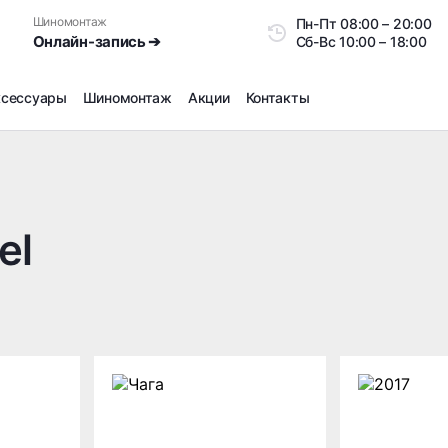
Шиномонтаж
Пн-Пт
08:00 – 20:0
Онлайн-запись ➔
Сб-Вс
10:00 – 18:00
ксессуары
Шиномонтаж
Акции
Контакты
Шиномонтаж
Продажа датчиков давления шин
Ремонт шин
el
Сезонное хранение
Правка дисков
Сезонная переобувка шин
Снятие секреток, проблемных болтов и гаек
Доп услуги на Шиномонтаже
Дошиповка, Ошиповка, Перешиповка зимней резины
Шумоизоляция покрышек
Подбор запчастей