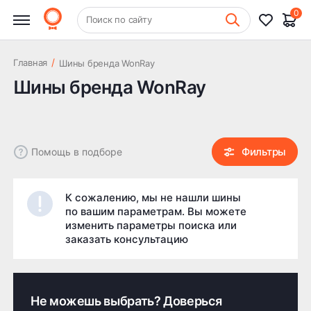
0
Фильтры
+7 (831) 261-35-35
Очистить
Поиск по сайту
Шиномонтаж
Цена
/
Главная
Шины бренда WonRay
Шины бренда WonRay
Фильтры
Помощь в подборе
К сожалению, мы не нашли шины
по вашим параметрам. Вы можете
изменить параметры поиска или
заказать консультацию
Не можешь выбрать? Доверься