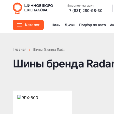
Интернет-магазин
|
+7 (831) 280-98-30
Каталог
Шины
Диски
Подбор по авто
А
Шины
Главная
/
Шины бренда Radar
Диски
Шины бренда Rada
Автомасла
Аксессуары