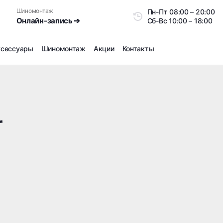
Шиномонтаж
Пн-Пт
08:00 – 20:0
Онлайн-запись ➔
Сб-Вс
10:00 – 18:00
ксессуары
Шиномонтаж
Акции
Контакты
Шиномонтаж
Продажа датчиков давления шин
Ремонт шин
r
Сезонное хранение
Правка дисков
Сезонная переобувка шин
Снятие секреток, проблемных болтов и гаек
Доп услуги на Шиномонтаже
Дошиповка, Ошиповка, Перешиповка зимней резины
Шумоизоляция покрышек
Подбор запчастей