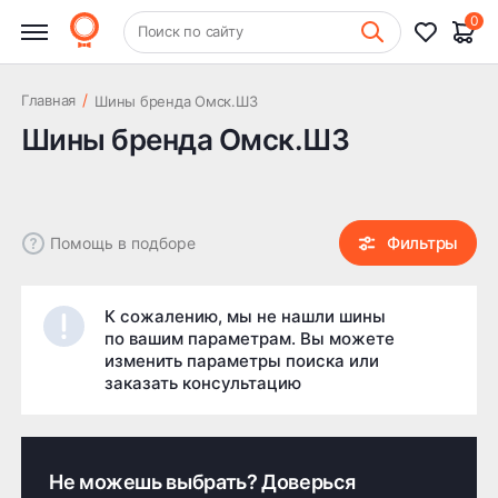
0
Фильтры
+7 (831) 261-35-35
Очистить
Поиск по сайту
Шиномонтаж
Цена
/
Главная
Шины бренда Омск.ШЗ
Шины бренда Омск.ШЗ
Фильтры
Помощь в подборе
К сожалению, мы не нашли шины
по вашим параметрам. Вы можете
изменить параметры поиска или
заказать консультацию
Не можешь выбрать? Доверься