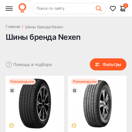
0
Фильтры
+7 (831) 261-35-35
Очистить
Поиск по сайту
Шиномонтаж
Сезон
/
Главная
Шины бренда Nexen
Шины бренда Nexen
Лето
Зима
Всесезонные
Цена
Фильтры
Помощь в подборе
Рекомендуем
Рекомендуем
Класс шины
AT