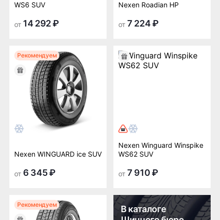
WS6 SUV
Nexen Roadian HP
14 292 ₽
7 224 ₽
от
от
Рекомендуем
Nexen Winguard Winspike
Nexen WINGUARD ice SUV
WS62 SUV
6 345 ₽
7 910 ₽
от
от
Рекомендуем
В каталоге
Шинного бюро