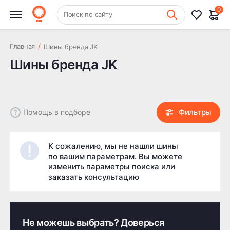
0
Фильтры
+7 (831) 261-35-35
Очистить
Поиск по сайту
Шиномонтаж
Цена
/
Главная
Шины бренда JK
Шины бренда JK
Фильтры
Помощь в подборе
К сожалению, мы не нашли шины
по вашим параметрам. Вы можете
изменить параметры поиска или
заказать консультацию
Не можешь выбрать? Доверься