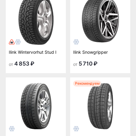
Ilink Wintervorhut Stud I
Ilink Snowgripper
4 853 ₽
5 710 ₽
от
от
Рекомендуем