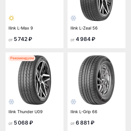
Ilink L-Max 9
Ilink L-Zeal 56
5 742 ₽
4 984 ₽
от
от
Рекомендуем
Ilink Thunder U09
Ilink L-Grip 66
5 068 ₽
6 881 ₽
от
от