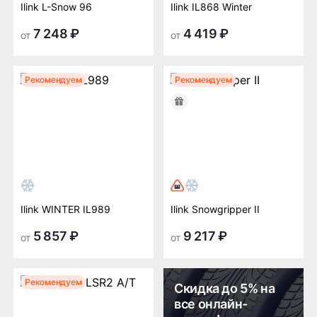
Ilink L-Snow 96
Ilink IL868 Winter
7 248 ₽
4 419 ₽
от
от
Рекомендуем
Рекомендуем
Ilink WINTER IL989
Ilink Snowgripper II
5 857 ₽
9 217 ₽
от
от
Рекомендуем
Скидка до 5% на
все онлайн-