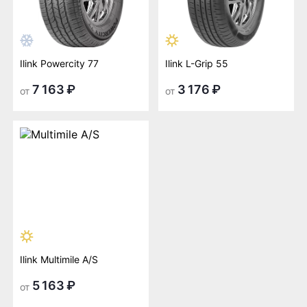
Ilink Powercity 77
Ilink L-Grip 55
7 163 ₽
3 176 ₽
от
от
Ilink Multimile A/S
5 163 ₽
от