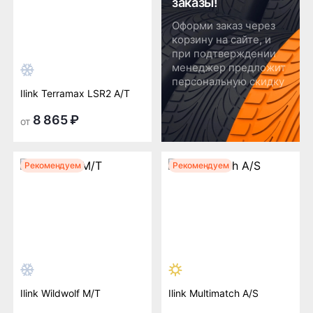
заказы!
Оформи заказ через
корзину на сайте, и
при подтверждении
менеджер предложит
персональную скидку
Ilink Terramax LSR2 A/T
8 865 ₽
от
Рекомендуем
Рекомендуем
Ilink Wildwolf M/T
Ilink Multimatch A/S