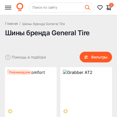
0
Фильтры
+7 (831) 261-35-35
Очистить
Поиск по сайту
Шиномонтаж
Сезон
/
Главная
Шины бренда General Tire
Шины бренда General Tire
Лето
Зима
Цена
Фильтры
Помощь в подборе
Рекомендуем
Класс шины
AT