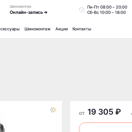
Шиномонтаж
Пн-Пт
08:00 – 20:0
Онлайн-запись ➔
Сб-Вс
10:00 – 18:00
ксессуары
Шиномонтаж
Акции
Контакты
Шиномонтаж
Продажа датчиков давления шин
Ремонт шин
Сезонное хранение
Правка дисков
Сезонная переобувка шин
Снятие секреток, проблемных болтов и гаек
Доп услуги на Шиномонтаже
19 305 ₽
Дошиповка, Ошиповка, Перешиповка зимней резины
от
Шумоизоляция покрышек
Подбор запчастей