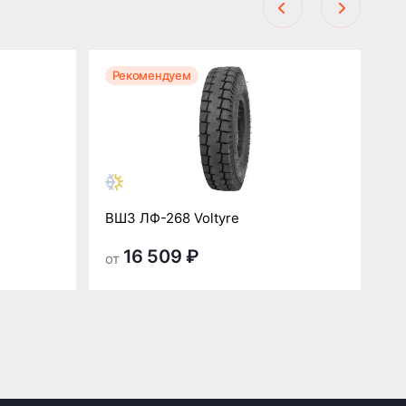
Рекомендуем
Р
ВШЗ ЛФ-268 Voltyre
В
16 509 ₽
от
от