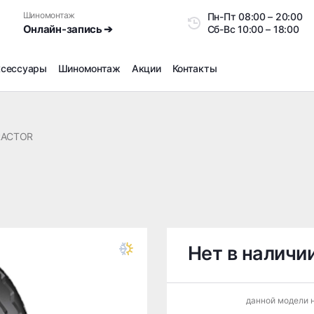
Шиномонтаж
Пн-Пт
08:00 – 20:0
Онлайн-запись ➔
Сб-Вс
10:00 – 18:00
ксессуары
Шиномонтаж
Акции
Контакты
Шиномонтаж
Продажа датчиков давления шин
RACTOR
Ремонт шин
Сезонное хранение
Правка дисков
Сезонная переобувка шин
Снятие секреток, проблемных болтов и гаек
Доп услуги на Шиномонтаже
Нет в наличи
Дошиповка, Ошиповка, Перешиповка зимней резины
Шумоизоляция покрышек
данной модели н
Подбор запчастей