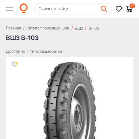
0
+7 (831) 261-35-35
Поиск по сайту
Шиномонтаж
/
/
/
Главная
Каталог грузовых шин
ВШЗ
В-103
ВШЗ В-103
Доступно 1 типоразмера(ов)