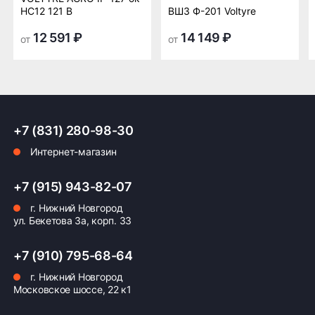
повышенному сцеплению она обеспечивает
транспортной
транспортной
НС12 121 B
ВШЗ Ф-201 Voltyre
хорошую управляемость техникой даже на
компании в Нижнем
компании в Нижнем
влажной и неровной поверхности полей.
Новгороде —
Новгороде
12 591 ₽
14 149 ₽
от
от
бесплатная
История и страна производства
ПОДРОБНЕЕ ОБ ДОСТАВКЕ
Создана в 2018 году заводом «Вологодский
шинный завод» (Россия). Завод активно развивает
производство качественных грузовых шин,
+7 (831) 280-98-30
отвечающих современным требованиям
сельскохозяйственных предприятий.
Интернет-магазин
Оплата заказа
+7 (915) 943-82-07
Возможна картой, наличными при получении,
также доступно оформление кредита и
г. Нижний Новгород
формирование счёта для Юр.Лица
ул. Бекетова 3а, корп. 33
ПОДРОБНЕЕ ОБ ОПЛАТЕ
+7 (910) 795-68-64
г. Нижний Новгород
Московское шоссе, 22 к1