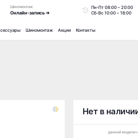
Шиномонтаж
Пн-Пт
08:00 – 20:0
Онлайн-запись ➔
Сб-Вс
10:00 – 18:00
ксессуары
Шиномонтаж
Акции
Контакты
Шиномонтаж
Продажа датчиков давления шин
Ремонт шин
Сезонное хранение
Правка дисков
Сезонная переобувка шин
Снятие секреток, проблемных болтов и гаек
Доп услуги на Шиномонтаже
Нет в наличи
Дошиповка, Ошиповка, Перешиповка зимней резины
Шумоизоляция покрышек
данной модели н
Подбор запчастей