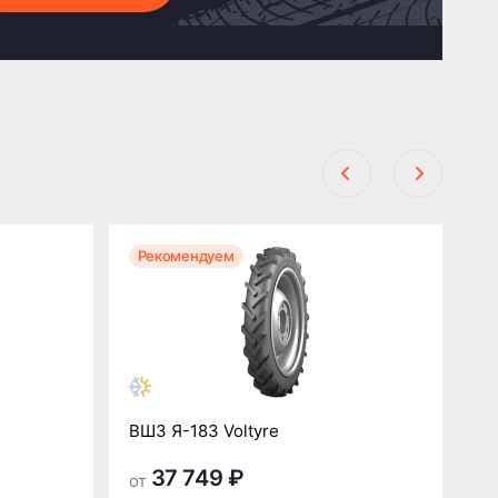
Рекомендуем
Р
ВШЗ Я-183 Voltyre
ВШ
37 749 ₽
от
от