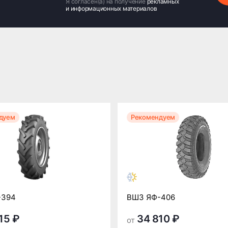
Я согласен(а) на получение
рекламных
и информационных материалов
дуем
Рекомендуем
-394
ВШЗ ЯФ-406
15 ₽
34 810 ₽
от