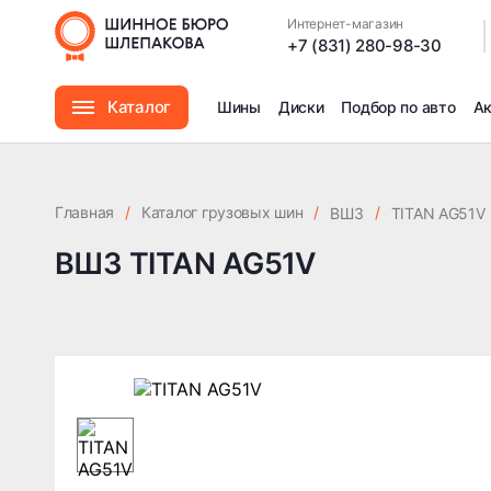
Интернет-магазин
|
+7 (831) 280-98-30
Каталог
Шины
Диски
Подбор по авто
А
Шины
Главная
/
Каталог грузовых шин
/
/
ВШЗ
TITAN AG51V
Диски
ВШЗ TITAN AG51V
Автомасла
Аксессуары