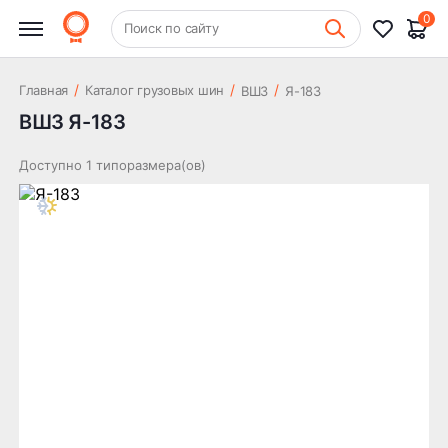
0
+7 (831) 261-35-35
Поиск по сайту
Шиномонтаж
/
/
/
Главная
Каталог грузовых шин
ВШЗ
Я-183
ВШЗ Я-183
Доступно 1 типоразмера(ов)