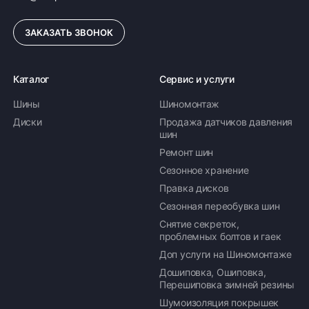
оптимальным выбором для водителей, ценящих
надежность, комфорт и безопасность при
ЗАКАЗАТЬ ЗВОНОК
эксплуатации в непростых климатических
условиях России.
Каталог
Сервис и услуги
Шины
Шиномонтаж
Диски
Продажа датчиков давления
шин
Ремонт шин
Сезонное хранение
Правка дисков
Сезонная переобувка шин
Снятие секреток,
проблемных болтов и гаек
Доп услуги на Шиномонтаже
Дошиповка, Ошиповка,
Перешиповка зимней резины
Шумоизоляция покрышек