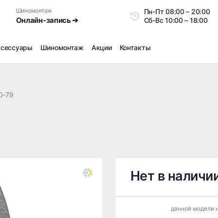
Шиномонтаж
Пн-Пт
08:00 – 20:0
Онлайн-запись ➔
Сб-Вс
10:00 – 18:00
ксессуары
Шиномонтаж
Акции
Контакты
Шиномонтаж
Продажа датчиков давления шин
О-79
Ремонт шин
Сезонное хранение
Правка дисков
Сезонная переобувка шин
Снятие секреток, проблемных болтов и гаек
Доп услуги на Шиномонтаже
Нет в наличи
Дошиповка, Ошиповка, Перешиповка зимней резины
Шумоизоляция покрышек
данной модели н
Подбор запчастей