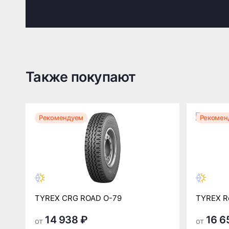
Также покупают
Рекомендуем
Рекомен
TYREX CRG ROAD О-79
TYREX R
14 938 ₽
16 6
от
от