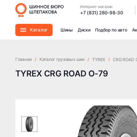
Интернет-магазин
|
+7 (831) 280-98-30
Каталог
Шины
Диски
Подбор по авто
А
Шины
Главная
/
Каталог грузовых шин
/
/
TYREX
CRG ROAD 
Диски
TYREX CRG ROAD О-79
Автомасла
Аксессуары