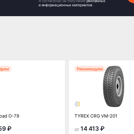
Я согласен(а) на получение
рекламных
и информационных материалов
дуем
Рекомендуем
oad O-79
TYREX CRG VM-201
59 ₽
14 413 ₽
от