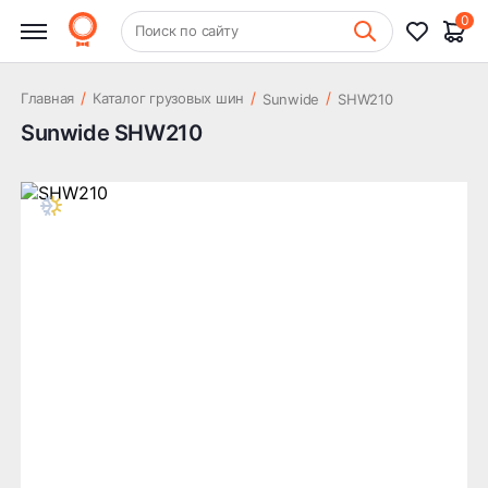
0
+7 (831) 261-35-35
Поиск по сайту
Шиномонтаж
/
/
/
Главная
Каталог грузовых шин
Sunwide
SHW210
Sunwide SHW210