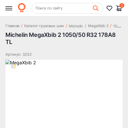
767 000 ₽
178A8 TL
0
+7 (831) 261-35-35
Поиск по сайту
Шиномонтаж
1
050/50 R32 178A8 TL
/
/
/
/
Главная
Каталог грузовых шин
MegaXbib 2
Michelin
Michelin MegaXbib 2 1050/50 R32 178A8
TL
Артикул: 3252