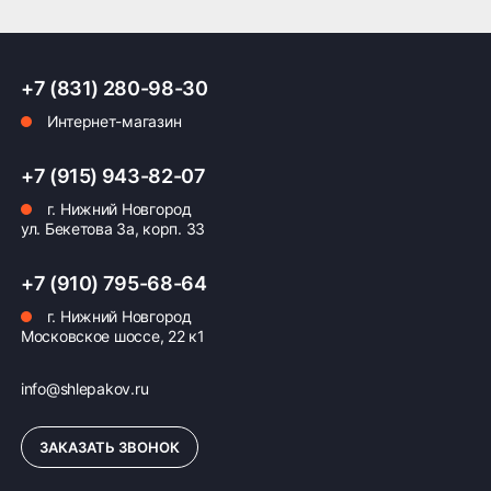
ПОДРОБНЕЕ ОБ ДОСТАВКЕ
+7 (831) 280-98-30
Интернет-магазин
Оплата заказа
+7 (915) 943-82-07
Возможна картой, наличными при получении,
г. Нижний Новгород
также доступно оформление кредита и
ул. Бекетова 3а, корп. 33
формирование счёта для Юр.Лица
ПОДРОБНЕЕ ОБ ОПЛАТЕ
+7 (910) 795-68-64
г. Нижний Новгород
Московское шоссе, 22 к1
info@shlepakov.ru
ЗАКАЗАТЬ ЗВОНОК