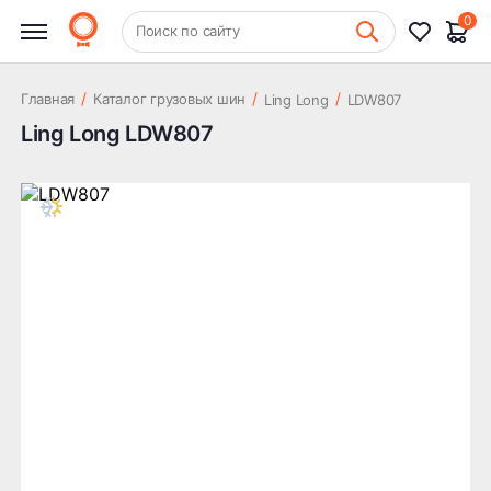
0
+7 (831) 261-35-35
Поиск по сайту
Шиномонтаж
/
/
/
Главная
Каталог грузовых шин
Ling Long
LDW807
Ling Long LDW807