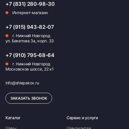
+7 (831) 280-98-30
Интернет-магазин
Оплата заказа
+7 (915) 943-82-07
г. Нижний Новгород
Возможна картой, наличными при получении,
ул. Бекетова 3а, корп. 33
также доступно оформление кредита и
формирование счёта для Юр.Лица
+7 (910) 795-68-64
ПОДРОБНЕЕ ОБ ОПЛАТЕ
г. Нижний Новгород
Московское шоссе, 22 к1
info@shlepakov.ru
ЗАКАЗАТЬ ЗВОНОК
Каталог
Сервис и услуги
Шины
Шиномонтаж