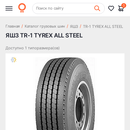
0
+7 (831) 261-35-35
Поиск по сайту
Шиномонтаж
/
/
/
Главная
Каталог грузовых шин
ЯШЗ
TR-1 TYREX ALL STEEL
ЯШЗ TR-1 TYREX ALL STEEL
Доступно 1 типоразмера(ов)