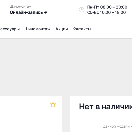
Шиномонтаж
Пн-Пт
08:00 – 20:0
Онлайн-запись ➔
Сб-Вс
10:00 – 18:00
ксессуары
Шиномонтаж
Акции
Контакты
Шиномонтаж
Продажа датчиков давления шин
Ремонт шин
Сезонное хранение
Правка дисков
Сезонная переобувка шин
Снятие секреток, проблемных болтов и гаек
Доп услуги на Шиномонтаже
Нет в наличи
Дошиповка, Ошиповка, Перешиповка зимней резины
Шумоизоляция покрышек
данной модели н
Подбор запчастей