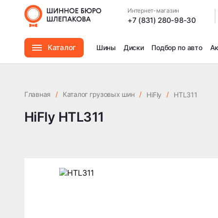
Интернет-магазин
|
+7 (831) 280-98-30
Каталог
Шины
Диски
Подбор по авто
А
Шины
Главная
/
Каталог грузовых шин
/
/
HiFly
HTL311
Диски
HiFly HTL311
Автомасла
Аксессуары