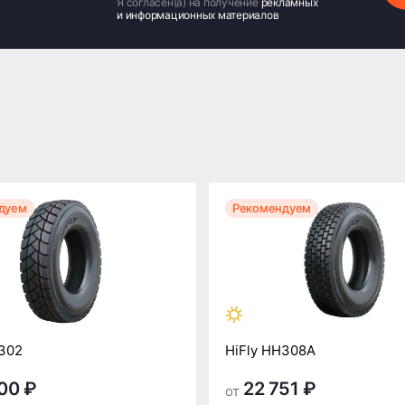
Я согласен(а) на получение
рекламных
и информационных материалов
дуем
Рекомендуем
302
HiFly HH308A
00 ₽
22 751 ₽
от