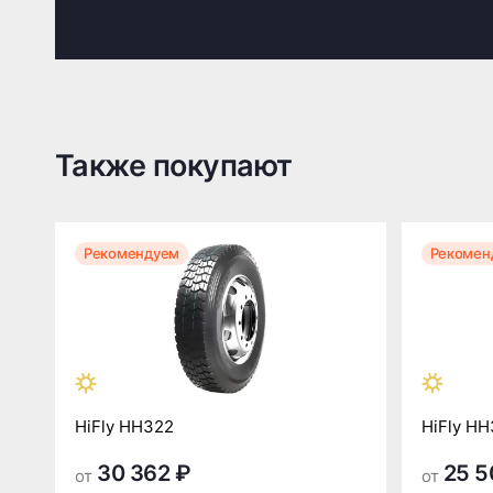
Также покупают
Рекомендуем
Рекомен
HiFly HH322
HiFly HH
30 362 ₽
25 5
от
от