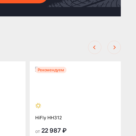
Рекомендуем
Р
HiFly HH312
Hi
22 987 ₽
от
от