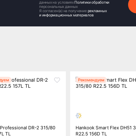
данных на условиях
Политики обработки
персональных данных
Я согласен(а) на получение
рекламных
и информационных материалов
дуем
Рекомендуем
 Professional DR-2 315/80
Hankook Smart Flex DH51 3
7L TL
R22.5 156D TL