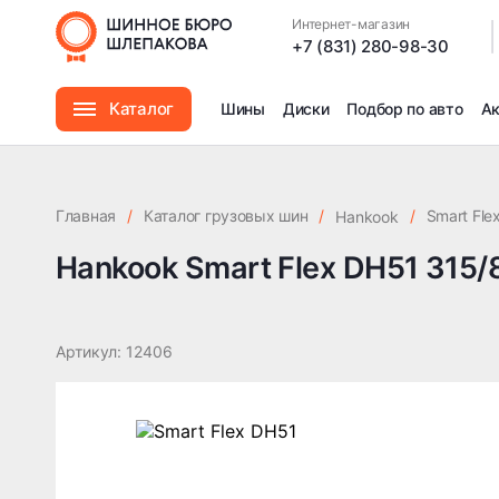
Hankook Smart Flex DH51 315/80 R22.5 156D TL
Интернет-магазин
|
+7 (831) 280-98-30
Каталог
Шины
Диски
Подбор по авто
А
Шины
Главная
/
Каталог грузовых шин
/
/
Smart Fle
Hankook
Диски
Hankook Smart Flex DH51 315/
Автомасла
Артикул: 12406
Аксессуары