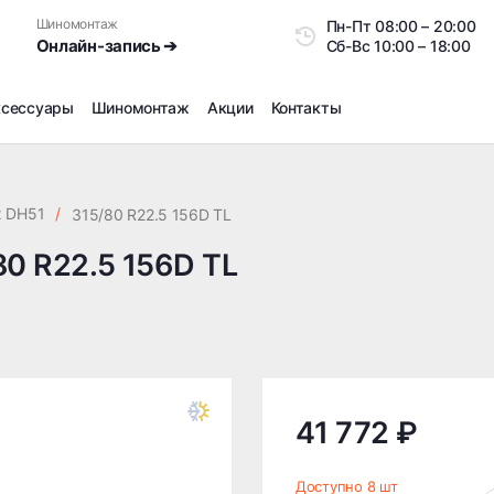
Шиномонтаж
Пн-Пт
08:00 – 20:0
Онлайн-запись ➔
Сб-Вс
10:00 – 18:00
ксессуары
Шиномонтаж
Акции
Контакты
Шиномонтаж
Продажа датчиков давления шин
x DH51
/
315/80 R22.5 156D TL
Ремонт шин
80 R22.5 156D TL
Сезонное хранение
Правка дисков
Сезонная переобувка шин
Снятие секреток, проблемных болтов и гаек
Доп услуги на Шиномонтаже
Дошиповка, Ошиповка, Перешиповка зимней резины
41 772 ₽
Шумоизоляция покрышек
Подбор запчастей
Доступно 8 шт