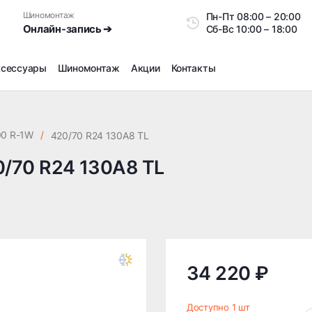
Шиномонтаж
Пн-Пт
08:00 – 20:0
Онлайн-запись ➔
Сб-Вс
10:00 – 18:00
ксессуары
Шиномонтаж
Акции
Контакты
Шиномонтаж
Продажа датчиков давления шин
00 R-1W
/
420/70 R24 130A8 TL
Ремонт шин
0/70 R24 130A8 TL
Сезонное хранение
Правка дисков
Сезонная переобувка шин
Снятие секреток, проблемных болтов и гаек
Доп услуги на Шиномонтаже
Дошиповка, Ошиповка, Перешиповка зимней резины
34 220 ₽
Шумоизоляция покрышек
Подбор запчастей
Доступно 1 шт