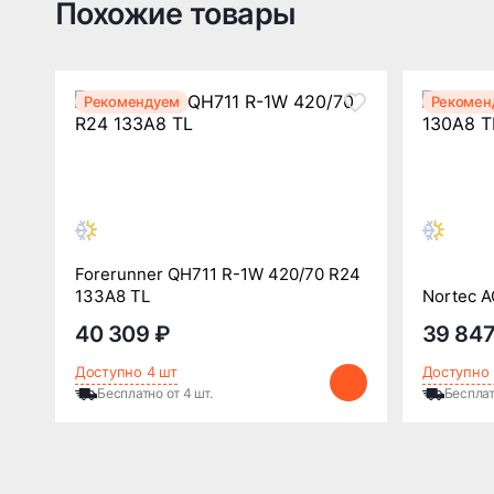
Похожие товары
Рекомендуем
Рекомен
Forerunner QH711 R-1W 420/70 R24
133A8 TL
Nortec A
40 309 ₽
39 847
Доступно 4 шт
Доступно 
Бесплатно от 4 шт.
Бесплат