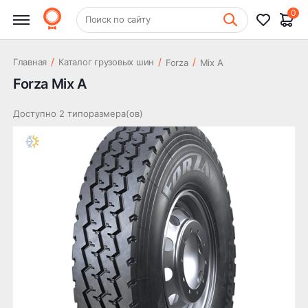
0
+7 (831) 261-35-35
Поиск по сайту
Шиномонтаж
/
/
/
Главная
Каталог грузовых шин
Forza
Mix A
Forza Mix A
Доступно 2 типоразмера(ов)