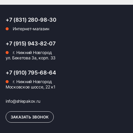
надежная защита ходовой части и уменьшение
износа узлов автомобиля.
ПОДРОБНЕЕ ОБ ДОСТАВКЕ
История и страна производитель
+7 (831) 280-98-30
Интернет-магазин
Первая всесезонная нешипованная шина Белшина
Бел-93 была разработана белорусским
Оплата заказа
предприятием «Белшина» в 1998 году. Шины этой
+7 (915) 943-82-07
марки известны своим качеством и высокой
г. Нижний Новгород
адаптацией к российским условиям эксплуатации,
Возможна картой, наличными при получении,
ул. Бекетова 3а, корп. 33
производятся в Беларуси.
также доступно оформление кредита и
формирование счёта для Юр.Лица
+7 (910) 795-68-64
ПОДРОБНЕЕ ОБ ОПЛАТЕ
г. Нижний Новгород
Московское шоссе, 22 к1
info@shlepakov.ru
ЗАКАЗАТЬ ЗВОНОК