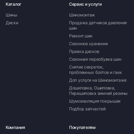
Каталог
Сервис и услуги
Шины
Шиномонтаж
Диски
Продажа датчиков давления
шин
Ремонт шин
Сезонное хранение
Правка дисков
Сезонная переобувка шин
Снятие секреток,
проблемных болтов и гаек
Доп услуги на Шиномонтаже
Дошиповка, Ошиповка,
Перешиповка зимней резины
Шумоизоляция покрышек
Подбор запчастей
Компания
Покупателям