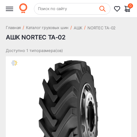
0
+7 (831) 261-35-35
Поиск по сайту
Шиномонтаж
/
/
/
Главная
Каталог грузовых шин
АШК
NORTEC ТА-02
АШК NORTEC ТА-02
Доступно 1 типоразмера(ов)